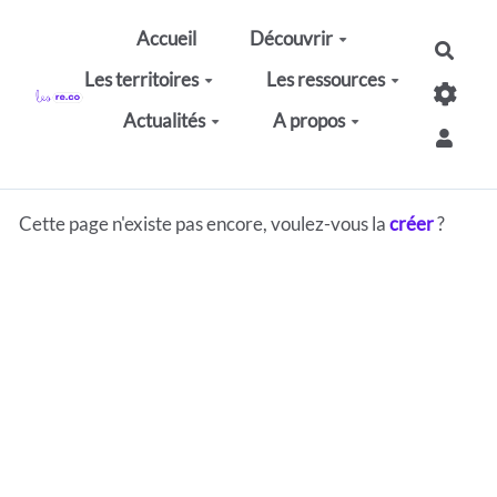
Aller au contenu principal
Accueil
Découvrir
Rech
Les territoires
Les ressources
Actualités
A propos
Cette page n'existe pas encore, voulez-vous la
créer
?