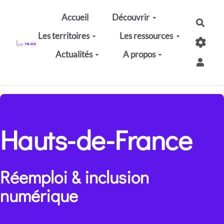
Aller au contenu principal
Accueil
Découvrir
Rech
Les territoires
Les ressources
Actualités
A propos
Hauts-de-France
Réemploi & inclusion
numérique