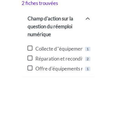
2
fiches trouvées
Champ d'action sur la
question du réemploi
numérique
Collecte d''équipements numériques inutilisé
1
Réparation et reconditionnement d'équipem
2
Offre d'équipements numériques (réemploi)
1