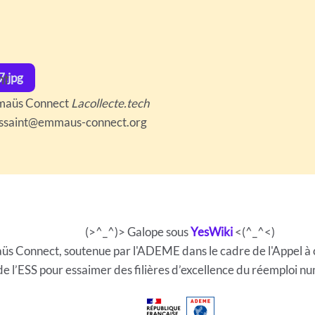
nt
7.jpg
mmaüs Connect
Lacollecte.tech
oussaint@emmaus-connect.org
(>^_^)> Galope sous
YesWiki
<(^_^<)
mmaüs Connect, soutenue par l'ADEME dans le cadre de l'Appe
de l’ESS pour essaimer des filières d’excellence du réemploi nu